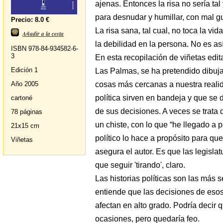
ajenas. Entonces la risa no sería tal
para desnudar y humillar, con mal gu
Precio: 8.0 €
La risa sana, tal cual, no toca la vi
Añadir a la cesta
la debilidad en la persona. No es así
ISBN 978-84-934582-6-
3
En esta recopilación de viñetas edi
Edición 1
Las Palmas, se ha pretendido dibujar 
cosas más cercanas a nuestra realid
Año 2005
política sirven en bandeja y que se
cartoné
de sus decisiones. A veces se trata
78 páginas
un chiste, con lo que “he llegado a
21x15 cm
político lo hace a propósito para qu
Viñetas
asegura el autor. Es que las legisla
que seguir 'tirando', claro.
Las historias políticas son las más 
entiende que las decisiones de esos
afectan en alto grado. Podría decir
ocasiones, pero quedaría feo.