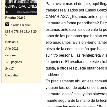
Para avivar más el debate, aquí lleg
trabajos realizados por Emilio Gonz
CANARIAS7. ¿Estamos ante el perio
Precio: 20.0 €
literatura en forma periodística? P
Añadir a la cesta
estamos ante escritos que vale la p
ISBN 978-84-15148-39-
5
tanto de las personas que hablan co
Edición 1
ello añadamos la visión -benditament
pieza de la comunicación que hace s
Año 2011
su filtro personal, las reinterpreta
cartoné
le apetece. El resultado de este cóc
176 páginas
gusta, a otros les puede irritar pero
24x17
indiferente.
Biografía
Es precisamente ahí, en esa comunió
y quien lee, donde ojalá encontramos
literatura, dos oficios -y dos place
muerte segura de la mano de la tecno
sostienen los más pesimistas. "En 