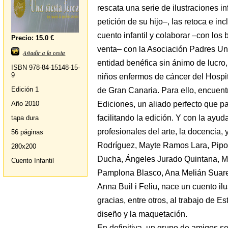
rescata una serie de ilustraciones in
petición de su hijo–, las retoca e in
cuento infantil y colaborar –con los
Precio: 15.0 €
venta– con la Asociación Padres Un
Añadir a la cesta
entidad benéfica sin ánimo de lucro
ISBN 978-84-15148-15-
9
niños enfermos de cáncer del Hospit
Edición 1
de Gran Canaria. Para ello, encuentr
Ediciones, un aliado perfecto que pa
Año 2010
facilitando la edición. Y con la ayud
tapa dura
profesionales del arte, la docencia, y
56 páginas
Rodríguez, Mayte Ramos Lara, Pipo 
280x200
Ducha, Ángeles Jurado Quintana, M
Cuento Infantil
Pamplona Blasco, Ana Melián Suare
Anna Buil i Feliu, nace un cuento il
gracias, entre otros, al trabajo de 
diseño y la maquetación.
En definitiva, un grupo de amigos s