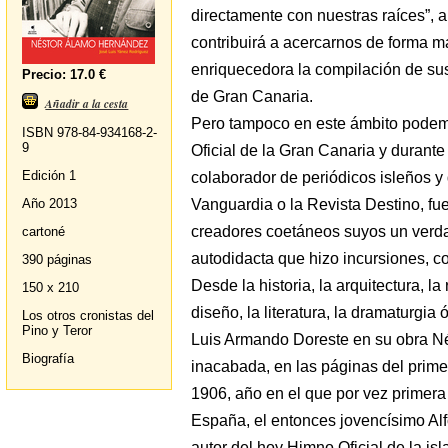
directamente con nuestras raíces”, 
contribuirá a acercarnos de forma m
enriquecedora la compilación de sus
Precio: 17.0 €
de Gran Canaria.
Añadir a la cesta
Pero tampoco en este ámbito podemo
ISBN 978-84-934168-2-
9
Oficial de la Gran Canaria y durante
Edición 1
colaborador de periódicos isleños 
Vanguardia o la Revista Destino, fu
Año 2013
creadores coetáneos suyos un verd
cartoné
autodidacta que hizo incursiones, co
390 páginas
Desde la historia, la arquitectura, la
150 x 210
diseño, la literatura, la dramaturgi
Los otros cronistas del
Pino y Teror
Luis Armando Doreste en su obra Né
Biografía
inacabada, en las páginas del prime
1906, año en el que por vez primera 
España, el entonces jovencísimo Alfo
autor del hoy Himno Oficial de la is