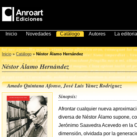
Inicio
Novedades
Catálogo
Autores
La editoria
Inicio
»
Catálogo
»
Néstor Álamo Hernández
Néstor Álamo Hernández
Amado Quintana Afonso, José Luis Yánez Rodríguez
Sinopsis:
Afrontar cualquier nueva aproximaci
diversa de Néstor Álamo supone, co
Jerónimo Saavedra Acevedo en la C
dimensión, olvidada por la generaci