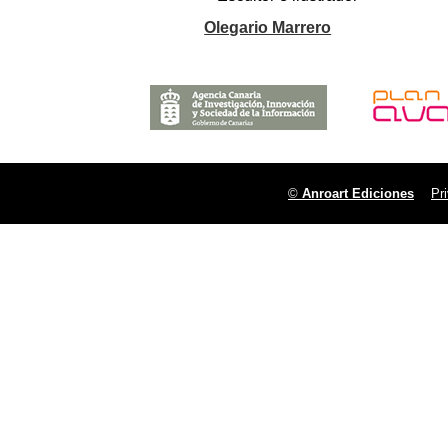
Olegario Marrero
©
Anroart Ediciones
Pr