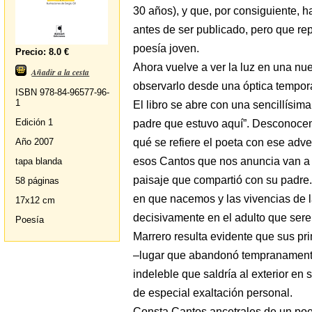
30 años), y que, por consiguiente, h
antes de ser publicado, pero que re
poesía joven.
Precio: 8.0 €
Ahora vuelve a ver la luz en una nue
Añadir a la cesta
observarlo desde una óptica temporal
ISBN 978-84-96577-96-
1
El libro se abre con una sencillísima
Edición 1
padre que estuvo aquí”. Desconoce
qué se refiere el poeta con ese adve
Año 2007
esos Cantos que nos anuncia van a 
tapa blanda
paisaje que compartió con su padre. 
58 páginas
en que nacemos y las vivencias de l
17x12 cm
decisivamente en el adulto que sere
Poesía
Marrero resulta evidente que sus pr
–lugar que abandonó tempranamente
indeleble que saldría al exterior en
de especial exaltación personal.
Consta Cantos ancetrales de un poe