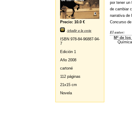
por tener un
de cambiar c
narrativa de
Precio: 10.0 €
Concurso de 
Añadir a la cesta
El autor:
Mª de los
ISBN 978-84-96887-94-
Química 
7
Edición 1
Año 2008
cartoné
112 páginas
21x15 cm
Novela