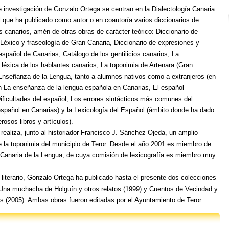
e investigación de Gonzalo Ortega se centran en la Dialectología Canaria
el que ha publicado como autor o en coautoría varios diccionarios de
s canarios, amén de otras obras de carácter teórico: Diccionario de
Léxico y fraseología de Gran Canaria, Diccionario de expresiones y
español de Canarias, Catálogo de los gentilicios canarios, La
léxica de los hablantes canarios, La toponimia de Artenara (Gran
 Enseñanza de la Lengua, tanto a alumnos nativos como a extranjeros (en
 La enseñanza de la lengua española en Canarias, El español
Dificultades del español, Los errores sintácticos más comunes del
español en Canarias) y la Lexicología del Español (ámbito donde ha dado
rosos libros y artículos).
realiza, junto al historiador Francisco J. Sánchez Ojeda, un amplio
e la toponimia del municipio de Teror. Desde el año 2001 es miembro de
Canaria de la Lengua, de cuya comisión de lexicografía es miembro muy
o literario, Gonzalo Ortega ha publicado hasta el presente dos colecciones
Una muchacha de Holguín y otros relatos (1999) y Cuentos de Vecindad y
ias (2005). Ambas obras fueron editadas por el Ayuntamiento de Teror.