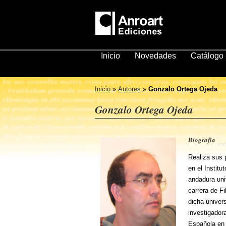
Inicio
Novedades
Catálogo
Inicio
»
Autores
»
Gonzalo Ortega Ojeda
Gonzalo Ortega Ojeda
Biografía
Realiza sus 
en el Instit
andadura uni
carrera de F
dicha univer
investigador
Española en 