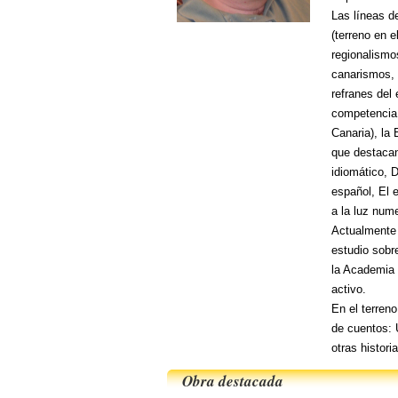
Las líneas d
(terreno en 
regionalismo
canarismos, 
refranes del 
competencia 
Canaria), la
que destacan
idiomático, 
español, El 
a la luz nume
Actualmente 
estudio sobr
la Academia 
activo.
En el terren
de cuentos: 
otras histor
Obra destacada